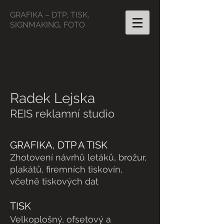
GRAFIKA – DTP, TISK,
SIGNMAKING, FOTO
Radek Lejska
REIS reklamní studio
GRAFIKA, DTP A TISK
Zhotovení návrhů letáků, brožur,
plakátů, firemních tiskovín,
včetně tiskových dat
TISK
Velkoplošný, ofsetový a